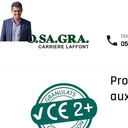
no
05
Pro
aux