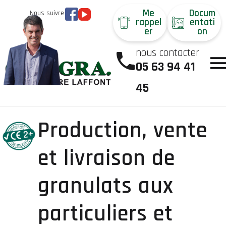
Me
Docum
Nous suivre
rappel
entati
er
on
nous contacter
05 63 94 41
45
Production, vente
et livraison de
granulats aux
particuliers et