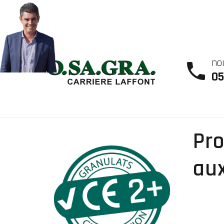
no
05
Pro
aux