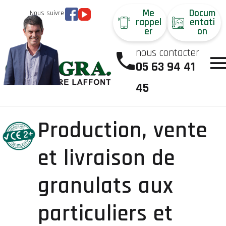
Me
Docum
Nous suivre
rappel
entati
er
on
nous contacter
05 63 94 41
45
Production, vente
et livraison de
granulats aux
particuliers et