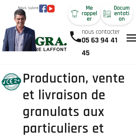
Me
Docum
Nous suivre
rappel
entati
er
on
nous contacter
05 63 94 41
45
Production, vente
et livraison de
granulats aux
particuliers et