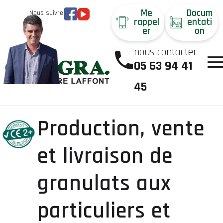
Me
Docum
Nous suivre
rappel
entati
er
on
nous contacter
05 63 94 41
45
Production, vente
et livraison de
granulats aux
particuliers et