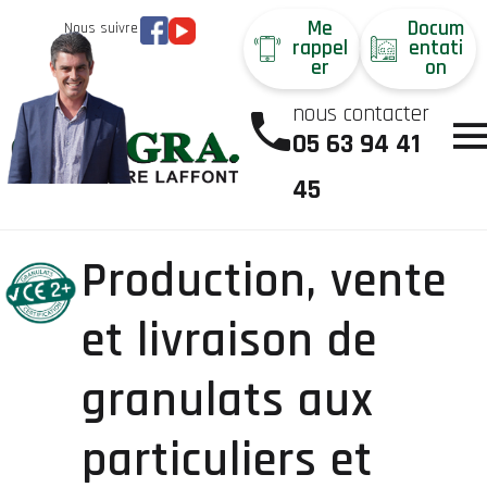
Me
Docum
Nous suivre
rappel
entati
er
on
nous contacter
05 63 94 41
45
Production, vente
et livraison de
granulats aux
particuliers et