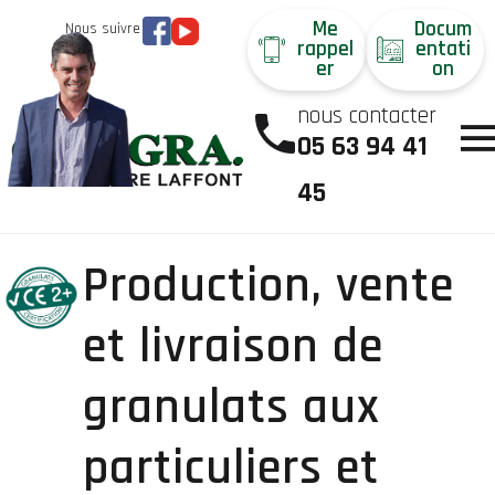
Me
Docum
Nous suivre
rappel
entati
er
on
nous contacter
05 63 94 41
45
Production, vente
et livraison de
granulats aux
particuliers et