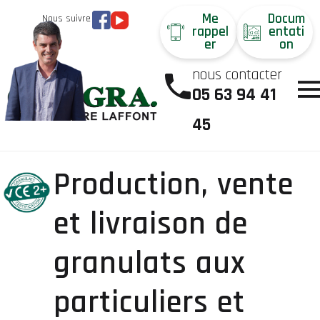
Me
Docum
Nous suivre
rappel
entati
er
on
nous contacter
05 63 94 41
45
Production, vente
et livraison de
granulats aux
particuliers et