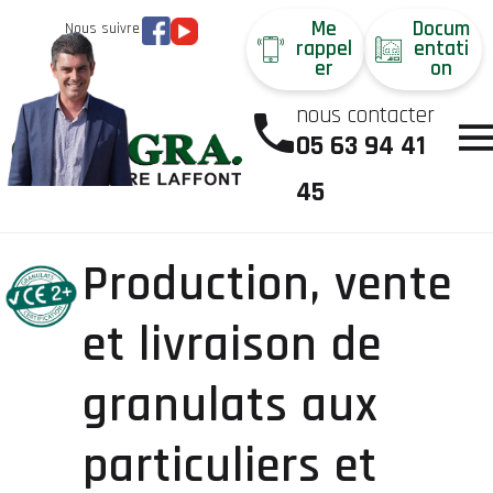
Me
Docum
Nous suivre
rappel
entati
er
on
nous contacter
05 63 94 41
45
Production, vente
et livraison de
granulats aux
particuliers et