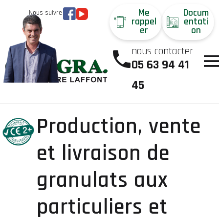
Me
Docum
Nous suivre
rappel
entati
er
on
nous contacter
05 63 94 41
45
Production, vente
et livraison de
granulats aux
particuliers et